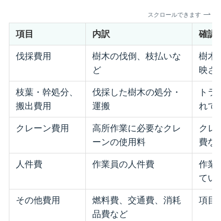
スクロールできます
項目
内訳
確認
伐採費用
樹木の伐倒、枝払いな
樹木
ど
映さ
枝葉・幹処分、
伐採した樹木の処分・
トラ
搬出費用
運搬
れて
クレーン費用
高所作業に必要なクレ
クレ
ーンの使用料
費な
人件費
作業員の人件費
作業
てい
その他費用
燃料費、交通費、消耗
項目
品費など